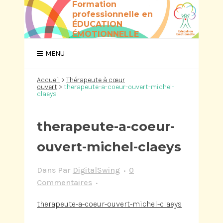
Formation
professionnelle en
ÉDUCATION
ÉMOTIONNELLE
Accueil
>
Thérapeute à cœur
ouvert
>
therapeute-a-coeur-ouvert-michel-
claeys
therapeute-a-coeur-
ouvert-michel-claeys
Dans
Par
DigitalSwing
0
Commentaires
therapeute-a-coeur-ouvert-michel-claeys