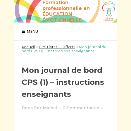
Formation
professionnelle en
ÉDUCATION
ÉMOTIONNELLE
Accueil
>
CPS Livret 1 - Offert !
>
Mon journal de
bord CPS (1) – instructions enseignants
Mon journal de bord
CPS (1) – instructions
enseignants
Dans
Par
Michel
0 Commentaires